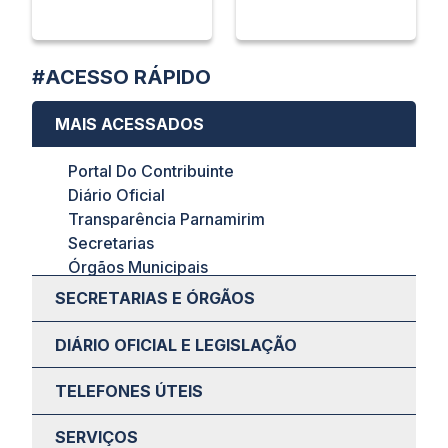
#ACESSO RÁPIDO
MAIS ACESSADOS
Portal Do Contribuinte
Diário Oficial
Transparência Parnamirim
Secretarias
Órgãos Municipais
Ouvidoria
SECRETARIAS E ÓRGÃOS
Legislação
Acesso Web Email
DIÁRIO OFICIAL E LEGISLAÇÃO
Portal De Editais
TELEFONES ÚTEIS
SERVIÇOS