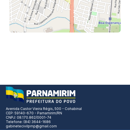
Avenida Castor Vieira Régis, 500 - Cohabinal
CEP: 59140-670 - Parnamirim/RN
CNPJ: 08.170.862/0001-74
Telefone: (84) 3644-1686
gabinetecivilpmp@gmail.com